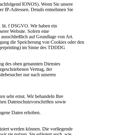
(nachfolgend IONOS). Wenn Sie unsere
rer IP-Adressen. Details entnehmen Sie
 lit. f DSGVO. Wir haben ein
serer Website. Sofern eine
 ausschließlich auf Grundlage von Art.
gung die Speicherung von Cookies oder den
ingerprinting) im Sinne des TDDDG
ng des oben genannten Dienstes
orgeschriebenen Vertrag, der
sitebesucher nur nach unseren
en sehr ernst. Wir behandeln Ihre
hen Datenschutzvorschriften sowie
ogene Daten erhoben.
iziert werden können. Die vorliegende
ir sie nutzen. Sie erläutert auch, wie