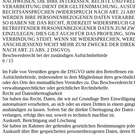
NACHWEISEN, DIE IHRE INTERESSEN, RECHTE UND FRE
VERARBEITUNG DIENT DER GELTENDMACHUNG, AUSÜ
RECHTSANSPRÜCHEN (WIDERSPRUCH NACH ART. 21 ABS.
WERDEN IHRE PERSONENBEZOGENEN DATEN VERARBEI
SO HABEN SIE DAS RECHT, JEDERZEIT WIDERSPRUCH G
BETREFFENDER PERSONENBEZOGENER DATEN ZUM Z
EINZULEGEN; DIES GILT AUCH FÜR DAS PROFILING, S
VERBINDUNG STEHT. WENN SIE WIDERSPRECHEN, WE
ANSCHLIESSEND NICHT MEHR ZUM ZWECKE DER DIR
NACH ART. 21 ABS. 2 DSGVO).
Beschwerderecht bei der zuständigen Aufsichtsbehörde
6 / 15
Im Falle von Verstößen gegen die DSGVO steht den Betroffenen ein 
Aufsichtsbehörde, insbesondere in dem Mitgliedstaat ihres gewöhnlich
oder des Orts des mutmaßlichen Verstoßes zu. Das Beschwerderecht b
verwaltungsrechtlicher oder gerichtlicher Rechtsbehelfe.
Recht auf Datenübertragbarkeit
Sie haben das Recht, Daten, die wir auf Grundlage Ihrer Einwilligung
automatisiert verarbeiten, an sich oder an einen Dritten in einem gä
aushändigen zu lassen. Sofern Sie die direkte Übertragung der Daten
verlangen, erfolgt dies nur, soweit es technisch machbar ist.
Auskunft, Berichtigung und Löschung
Sie haben im Rahmen der geltenden gesetzlichen Bestimmungen jederz
Auskunft über Ihre gespeicherten personenbezogenen Daten, deren 