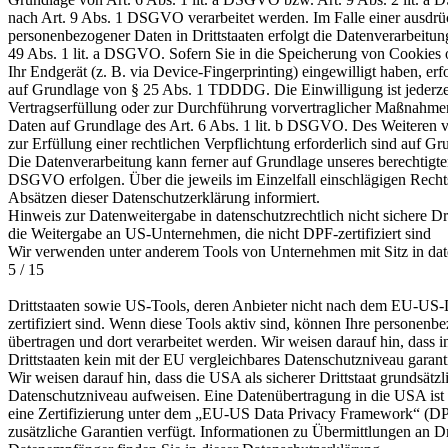
nach Art. 9 Abs. 1 DSGVO verarbeitet werden. Im Falle einer ausdrü
personenbezogener Daten in Drittstaaten erfolgt die Datenverarbeitu
49 Abs. 1 lit. a DSGVO. Sofern Sie in die Speicherung von Cookies o
Ihr Endgerät (z. B. via Device-Fingerprinting) eingewilligt haben, erf
auf Grundlage von § 25 Abs. 1 TDDDG. Die Einwilligung ist jederzei
Vertragserfüllung oder zur Durchführung vorvertraglicher Maßnahmen 
Daten auf Grundlage des Art. 6 Abs. 1 lit. b DSGVO. Des Weiteren ve
zur Erfüllung einer rechtlichen Verpflichtung erforderlich sind auf G
Die Datenverarbeitung kann ferner auf Grundlage unseres berechtigten I
DSGVO erfolgen. Über die jeweils im Einzelfall einschlägigen Recht
Absätzen dieser Datenschutzerklärung informiert.
Hinweis zur Datenweitergabe in datenschutzrechtlich nicht sichere Dr
die Weitergabe an US-Unternehmen, die nicht DPF-zertifiziert sind
Wir verwenden unter anderem Tools von Unternehmen mit Sitz in date
5 / 15
Drittstaaten sowie US-Tools, deren Anbieter nicht nach dem EU-US
zertifiziert sind. Wenn diese Tools aktiv sind, können Ihre personenb
übertragen und dort verarbeitet werden. Wir weisen darauf hin, dass i
Drittstaaten kein mit der EU vergleichbares Datenschutzniveau garant
Wir weisen darauf hin, dass die USA als sicherer Drittstaat grundsätz
Datenschutzniveau aufweisen. Eine Datenübertragung in die USA ist
eine Zertifizierung unter dem „EU-US Data Privacy Framework“ (DPF
zusätzliche Garantien verfügt. Informationen zu Übermittlungen an Dri