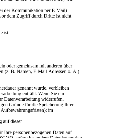
 bei der Kommunikation per E-Mail)
or dem Zugriff durch Dritte ist nicht
e ist:
allein oder gemeinsam mit anderen über
n (z. B. Namen, E-Mail-Adressen o. Ä.)
cherdauer genannt wurde, verbleiben
rarbeitung entfällt. Wenn Sie ein
ur Datenverarbeitung widerrufen,
sigen Gründe für die Speicherung Ihrer
e Aufbewahrungsfristen); im
 auf dieser
 wir Ihre personenbezogenen Daten auf
 DSGVO, sofern besondere Datenkategorien