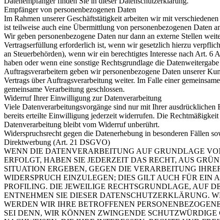
Datenempfänger finden Sie in dieser Datenschutzerklärung.
Empfänger von personenbezogenen Daten
Im Rahmen unserer Geschäftstätigkeit arbeiten wir mit verschiedene
ist teilweise auch eine Übermittlung von personenbezogenen Daten an 
Wir geben personenbezogene Daten nur dann an externe Stellen weit
Vertragserfüllung erforderlich ist, wenn wir gesetzlich hierzu verpfli
an Steuerbehörden), wenn wir ein berechtigtes Interesse nach Art. 6 
haben oder wenn eine sonstige Rechtsgrundlage die Datenweitergabe 
Auftragsverarbeitern geben wir personenbezogene Daten unserer Kun
Vertrags über Auftragsverarbeitung weiter. Im Falle einer gemeinsame
gemeinsame Verarbeitung geschlossen.
Widerruf Ihrer Einwilligung zur Datenverarbeitung
Viele Datenverarbeitungsvorgänge sind nur mit Ihrer ausdrücklichen 
bereits erteilte Einwilligung jederzeit widerrufen. Die Rechtmäßigkeit
Datenverarbeitung bleibt vom Widerruf unberührt.
Widerspruchsrecht gegen die Datenerhebung in besonderen Fällen s
Direktwerbung (Art. 21 DSGVO)
WENN DIE DATENVERARBEITUNG AUF GRUNDLAGE VON AR
ERFOLGT, HABEN SIE JEDERZEIT DAS RECHT, AUS GRÜN
SITUATION ERGEBEN, GEGEN DIE VERARBEITUNG IHR
WIDERSPRUCH EINZULEGEN; DIES GILT AUCH FÜR EIN
PROFILING. DIE JEWEILIGE RECHTSGRUNDLAGE, AUF 
ENTNEHMEN SIE DIESER DATENSCHUTZERKLÄRUNG. WE
WERDEN WIR IHRE BETROFFENEN PERSONENBEZOGENE
SEI DENN, WIR KÖNNEN ZWINGENDE SCHUTZWÜRDIGE