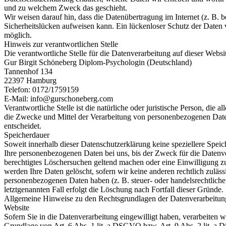
und zu welchem Zweck das geschieht.
Wir weisen darauf hin, dass die Datenübertragung im Internet (z. B.
Sicherheitslücken aufweisen kann. Ein lückenloser Schutz der Daten v
möglich.
Hinweis zur verantwortlichen Stelle
Die verantwortliche Stelle für die Datenverarbeitung auf dieser Websit
Gur Birgit Schöneberg Diplom-Psychologin (Deutschland)
Tannenhof 134
22397 Hamburg
Telefon: 0172/1759159
E-Mail: info@gurschoneberg.com
Verantwortliche Stelle ist die natürliche oder juristische Person, die 
die Zwecke und Mittel der Verarbeitung von personenbezogenen Date
entscheidet.
Speicherdauer
Soweit innerhalb dieser Datenschutzerklärung keine speziellere Spei
Ihre personenbezogenen Daten bei uns, bis der Zweck für die Datenve
berechtigtes Löschersuchen geltend machen oder eine Einwilligung z
werden Ihre Daten gelöscht, sofern wir keine anderen rechtlich zuläs
personenbezogenen Daten haben (z. B. steuer- oder handelsrechtlich
letztgenannten Fall erfolgt die Löschung nach Fortfall dieser Gründe.
Allgemeine Hinweise zu den Rechtsgrundlagen der Datenverarbeitung
Website
Sofern Sie in die Datenverarbeitung eingewilligt haben, verarbeiten
Grundlage von Art. 6 Abs. 1 lit. a DSGVO bzw. Art. 9 Abs. 2 lit. a