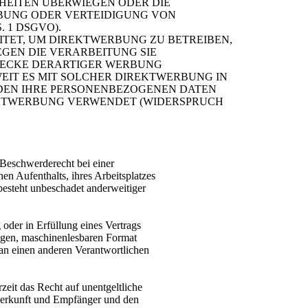
IHEITEN ÜBERWIEGEN ODER DIE
BUNG ODER VERTEIDIGUNG VON
 1 DSGVO).
TET, UM DIREKTWERBUNG ZU BETREIBEN,
EGEN DIE VERARBEITUNG SIE
WECKE DERARTIGER WERBUNG
OWEIT ES MIT SOLCHER DIREKTWERBUNG IN
RDEN IHRE PERSONENBEZOGENEN DATEN
EKTWERBUNG VERWENDET (WIDERSPRUCH
Beschwerderecht bei einer
en Aufenthalts, ihres Arbeitsplatzes
esteht unbeschadet anderweitiger
 oder in Erfüllung eines Vertrags
ngigen, maschinenlesbaren Format
 an einen anderen Verantwortlichen
eit das Recht auf unentgeltliche
Herkunft und Empfänger und den