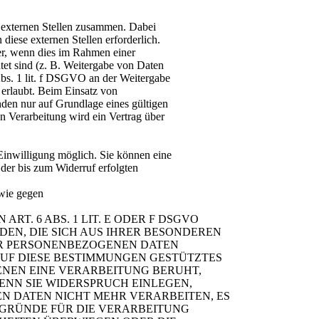
n externen Stellen zusammen. Dabei
diese externen Stellen erforderlich.
er, wenn dies im Rahmen einer
chtet sind (z. B. Weitergabe von Daten
Abs. 1 lit. f DSGVO an der Weitergabe
erlaubt. Beim Einsatz von
den nur auf Grundlage eines gültigen
n Verarbeitung wird ein Vertrag über
Einwilligung möglich. Sie können eine
 der bis zum Widerruf erfolgten
owie gegen
T. 6 ABS. 1 LIT. E ODER F DSGVO
DEN, DIE SICH AUS IHRER BESONDEREN
ER PERSONENBEZOGENEN DATEN
 AUF DIESE BESTIMMUNGEN GESTÜTZTES
DENEN EINE VERARBEITUNG BERUHT,
NN SIE WIDERSPRUCH EINLEGEN,
N DATEN NICHT MEHR VERARBEITEN, ES
 GRÜNDE FÜR DIE VERARBEITUNG